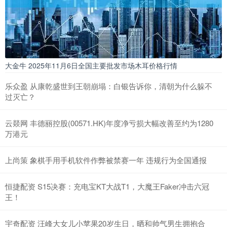
大金牛 2025年11月6日全国主要批发市场木耳价格行情
乐众盈 从康乾盛世到王朝崩塌：白银告诉你，清朝为什么躲不
过灭亡？
云燚网 丰德丽控股(00571.HK)年度净亏损大幅改善至约为1280
万港元
上尚策 象棋手用手机软件作弊被禁赛一年 违规行为全国通报
恒捷配资 S15决赛：充电宝KT大战T1，大魔王Faker冲击六冠
王！
宇奇配资 汪峰大女儿小苹果20岁生日，晒和帅气男生拥抱合