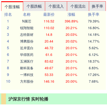
个股跌幅
个股流入
个股流出
换手率
个股涨幅
排名
名称
最新价
涨幅
换手率
1
N展芯
116.52
396.89%
79.39%
2
锐翔智能
110.02
20.21%
16.80%
3
志特新材
14.8
20.03%
14.18%
4
博腾股份
20.44
20.02%
14.77%
5
近岸蛋白
46.72
20.01%
5.62%
6
毕得医药
61.6
20.01%
6.12%
7
五洲医疗
83.62
20.01%
18.37%
8
耐科装备
49.67
20.01%
6.83%
9
一博科技
53.33
20.01%
17.26%
10
方邦股份
146.16
20.00%
7.68%
沪深京行情 实时轮播