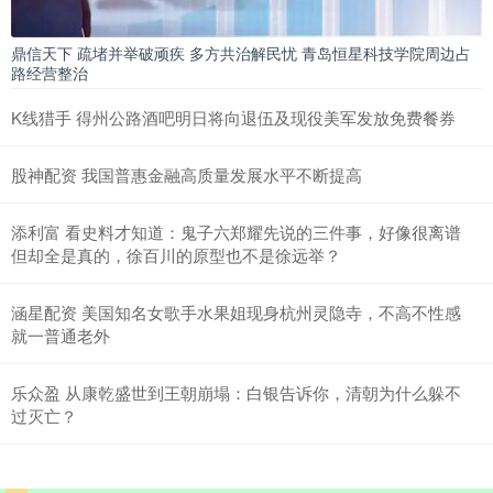
鼎信天下 疏堵并举破顽疾 多方共治解民忧 青岛恒星科技学院周边占
路经营整治
K线猎手 得州公路酒吧明日将向退伍及现役美军发放免费餐券
股神配资 我国普惠金融高质量发展水平不断提高
添利富 看史料才知道：鬼子六郑耀先说的三件事，好像很离谱
但却全是真的，徐百川的原型也不是徐远举？
涵星配资 美国知名女歌手‌水果姐现身杭州灵隐寺，不高不性感
就一普通老外
乐众盈 从康乾盛世到王朝崩塌：白银告诉你，清朝为什么躲不
过灭亡？