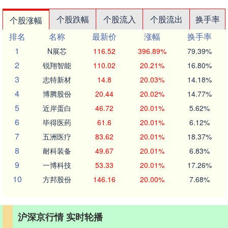
个股跌幅
个股流入
个股流出
换手率
个股涨幅
排名
名称
最新价
涨幅
换手率
1
N展芯
116.52
396.89%
79.39%
2
锐翔智能
110.02
20.21%
16.80%
3
志特新材
14.8
20.03%
14.18%
4
博腾股份
20.44
20.02%
14.77%
5
近岸蛋白
46.72
20.01%
5.62%
6
毕得医药
61.6
20.01%
6.12%
7
五洲医疗
83.62
20.01%
18.37%
8
耐科装备
49.67
20.01%
6.83%
9
一博科技
53.33
20.01%
17.26%
10
方邦股份
146.16
20.00%
7.68%
沪深京行情 实时轮播