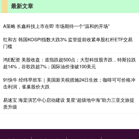
最新文章
A策略 长鑫科技上市在即 市场期待一个“温和的开场”
红和古 韩国KOSPI指数大跌3% 监管提前收紧单股杠杆ETF交易
门槛
鸿E配资 美股收盘：道指跌超500点；大型科技股齐跌，特斯拉跌
超14%，谷歌跌超7%；国际油价涨破100美元
91快牛 经纬早班车｜美国新关税措施24日生效；咖啡可可价格冲
击利润，雀巢股价大跌
易速宝 海棠演艺中心启动建设 复星“超级地中海”助力三亚文旅提
质升级