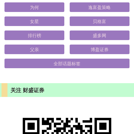
为何
逸富盈策略
女星
贝格富
排行榜
盛多网
父亲
博盈证券
全部话题标签
关注 财盛证券