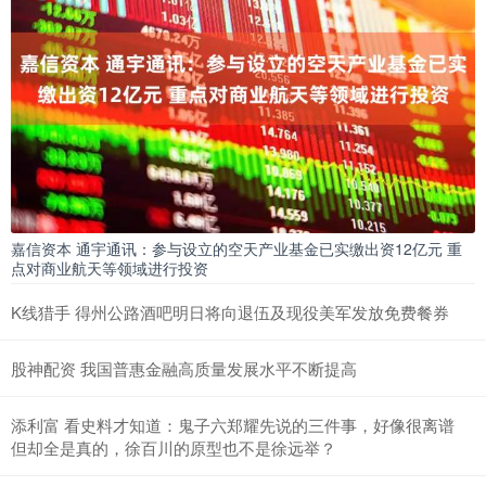
嘉信资本 通宇通讯：参与设立的空天产业基金已实缴出资12亿元 重
点对商业航天等领域进行投资
K线猎手 得州公路酒吧明日将向退伍及现役美军发放免费餐券
股神配资 我国普惠金融高质量发展水平不断提高
添利富 看史料才知道：鬼子六郑耀先说的三件事，好像很离谱
但却全是真的，徐百川的原型也不是徐远举？