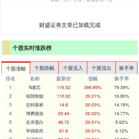
奴”；....
财盛证券文章已加载完成
个股实时涨跌榜
个股跌幅
个股流入
个股流出
换手率
个股涨幅
排名
名称
最新价
涨幅
换手率
1
N展芯
116.52
396.89%
79.39%
2
锐翔智能
110.02
20.21%
16.80%
3
志特新材
14.8
20.03%
14.18%
4
博腾股份
20.44
20.02%
14.77%
5
近岸蛋白
46.72
20.01%
5.62%
6
毕得医药
61.6
20.01%
6.12%