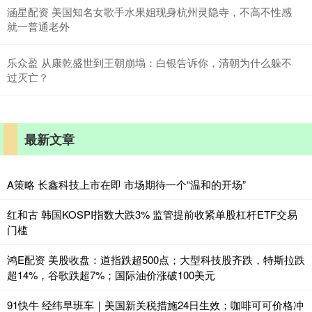
涵星配资 美国知名女歌手‌水果姐现身杭州灵隐寺，不高不性感
就一普通老外
乐众盈 从康乾盛世到王朝崩塌：白银告诉你，清朝为什么躲不
过灭亡？
最新文章
A策略 长鑫科技上市在即 市场期待一个“温和的开场”
红和古 韩国KOSPI指数大跌3% 监管提前收紧单股杠杆ETF交易
门槛
鸿E配资 美股收盘：道指跌超500点；大型科技股齐跌，特斯拉跌
超14%，谷歌跌超7%；国际油价涨破100美元
91快牛 经纬早班车｜美国新关税措施24日生效；咖啡可可价格冲