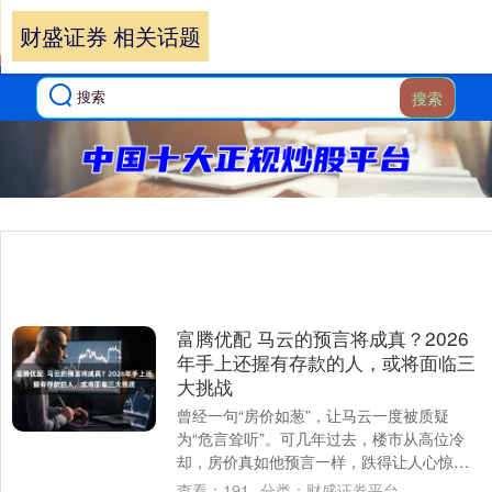
财盛证券 相关话题
搜索
富腾优配 马云的预言将成真？2026
年手上还握有存款的人，或将面临三
大挑战
曾经一句“房价如葱”，让马云一度被质疑
为“危言耸听”。可几年过去，楼市从高位冷
却，房价真如他预言一样，跌得让人心惊。
有人在高点买房富腾优配 ，如今成了“房
查看：
191
分类：
财盛证券平台