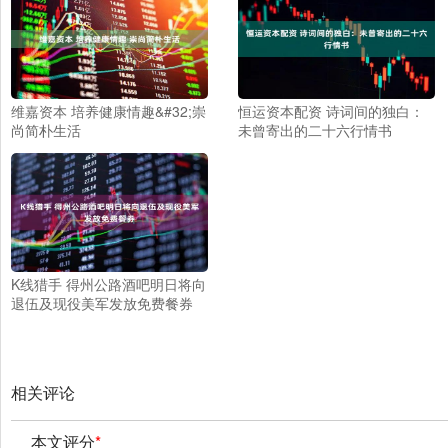
维嘉资本 培养健康情趣&#32;崇
恒运资本配资 诗词间的独白：
尚简朴生活
未曾寄出的二十六行情书
K线猎手 得州公路酒吧明日将向
退伍及现役美军发放免费餐券
相关评论
本文评分
*