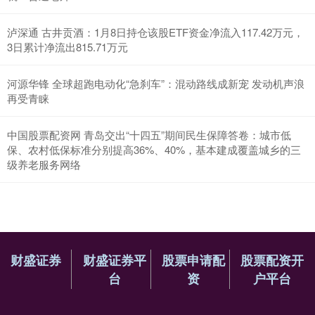
泸深通 古井贡酒：1月8日持仓该股ETF资金净流入117.42万元，
3日累计净流出815.71万元
河源华锋 全球超跑电动化“急刹车”：混动路线成新宠 发动机声浪
再受青睐
中国股票配资网 青岛交出“十四五”期间民生保障答卷：城市低
保、农村低保标准分别提高36%、40%，基本建成覆盖城乡的三
级养老服务网络
财盛证券
财盛证券平
股票申请配
股票配资开
台
资
户平台