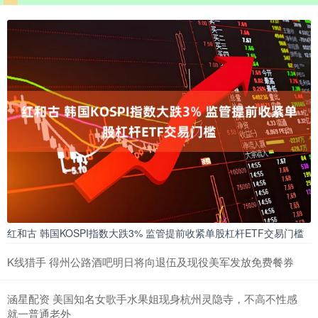
红和古 韩国KOSPI指数大跌3% 监管提前收紧单股杠杆ETF交易门槛
K线猎手 得州公路酒吧明日将向退伍及现役美军发放免费餐券
涵星配资 美国知名女歌手‌水果姐现身杭州灵隐寺，不高不性感
就一普通老外