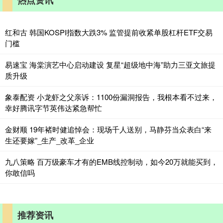
热点资讯
红和古 韩国KOSPI指数大跌3% 监管提前收紧单股杠杆ETF交易
门槛
易速宝 海棠演艺中心启动建设 复星“超级地中海”助力三亚文旅提
质升级
象泰配资 小龙虾之父亲诉：1100份漏洞报告，我根本看不过来，
幸好腾讯字节英伟达紧急帮忙
金财顺 19年褚时健追悼会：现场千人送别，马静芬当众表白“来
生还要嫁”_生产_改革_企业
九八策略 百万级豪车才有的EMB线控制动，如今20万就能买到，
你敢信吗
推荐资讯