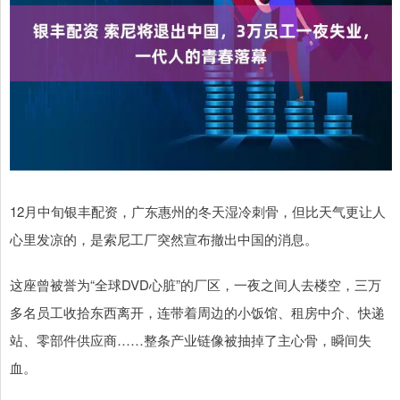
12月中旬银丰配资，广东惠州的冬天湿冷刺骨，但比天气更让人
心里发凉的，是索尼工厂突然宣布撤出中国的消息。
这座曾被誉为“全球DVD心脏”的厂区，一夜之间人去楼空，三万
多名员工收拾东西离开，连带着周边的小饭馆、租房中介、快递
站、零部件供应商……整条产业链像被抽掉了主心骨，瞬间失
血。