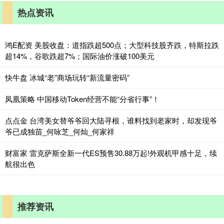
热点资讯
鸿E配资 美股收盘：道指跌超500点；大型科技股齐跌，特斯拉跌
超14%，谷歌跌超7%；国际油价涨破100美元
快牛盘 冰城“老”商场玩转“新流量密码”
凤凰策略 中国移动Token经营不能“分省行事”！
点点金 台湾美女替爷爷回大陆寻根，谁料找到老家时，却发现爷
爷已成独苗_何咏芝_何灿_何家祥
财富家 雷克萨斯全新一代ES预售30.88万起!外观机甲感十足，续
航很出色
推荐资讯