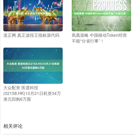
道正网 真正波段王指标源代码
凤凰策略 中国移动Token经营
不能“分省行事”！
大众配资 医渡科技
(02158.HK)10月21日耗资34万
港元回购6万股
相关评论