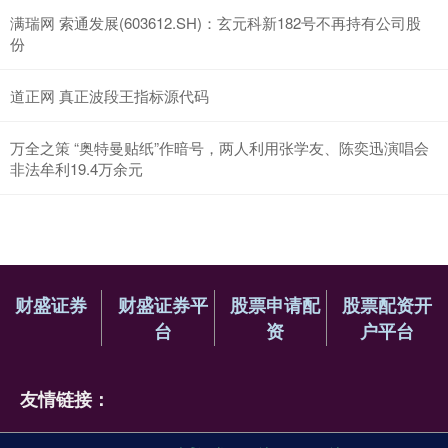
满瑞网 索通发展(603612.SH)：玄元科新182号不再持有公司股
份
道正网 真正波段王指标源代码
万全之策 “奥特曼贴纸”作暗号，两人利用张学友、陈奕迅演唱会
非法牟利19.4万余元
财盛证券
财盛证券平
股票申请配
股票配资开
台
资
户平台
友情链接：