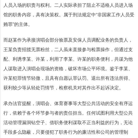
人员入场的职责与权利。二人实际承担了阻止不适格人员进入场
馆的职务内容，具有决策权。属于刑法规定中“非国家工作人员受
贿罪”的主体。
而赵某作为承接演唱会部分验票及安保人员调配业务的负责人，
王某负责招揽无票粉丝，二人虽未直接参与检票操作，但通过支
配、利诱李某、许某，利用了李某、许某的职务便利，共谋为他
人谋取进入演唱会现场的资格，破坏市场公平环境。鉴于李某、
许某犯罪情节轻微，且具有自愿认罪认罚、退出所有违法所得、
获利较少等从轻处罚情节，检察机关对其作出不起诉决定。
承办法官提醒，演唱会、体育赛事等大型公共活动的安全有序运
行，依赖于各个环节参与者的责任担当。任何试图利用大型公共
活动管理漏洞钻空子、借职务便利谋取不正当利益的行为，无论
手段多么隐蔽，只要侵犯了职务行为的廉洁性和公司的管理制