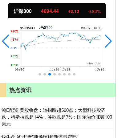
北证50
1134.24
创
11.37
1.01%
热点资讯
鸿E配资 美股收盘：道指跌超500点；大型科技股齐
跌，特斯拉跌超14%，谷歌跌超7%；国际油价涨破100
美元
快牛盘 冰城“老”商场玩转“新流量密码”