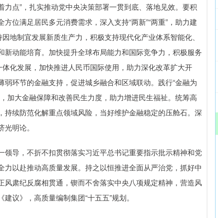
着力点”，扎实推动党中央决策部署一贯到底、落地见效。要积
方位满足居民多元消费需求，深入支持“两新”“两重”，助力建
支持因地制宜发展新质生产力，积极支持现代化产业体系智能化、
和新动能培育。加快提升全球布局能力和国际竞争力，积极服务
资一体化发展，加快推进人民币国际使用，助力深化改革扩大开
薄弱环节的金融支持，促进城乡融合和区域联动。践行“金融为
性，加大金融保障和改善民生力度，助力增进民生福祉。统筹高
，持续防范化解重点领域风险，当好维护金融稳定的压舱石。深
济光明论。
领导，不折不扣贯彻落实习近平总书记重要指示批示精神和党
全力以赴推动高质量发展。持之以恒推进全面从严治党，抓好中
正风肃纪反腐相贯通，锲而不舍落实中央八项规定精神，营造风
建议》，高质量编制集团“十五五”规划。