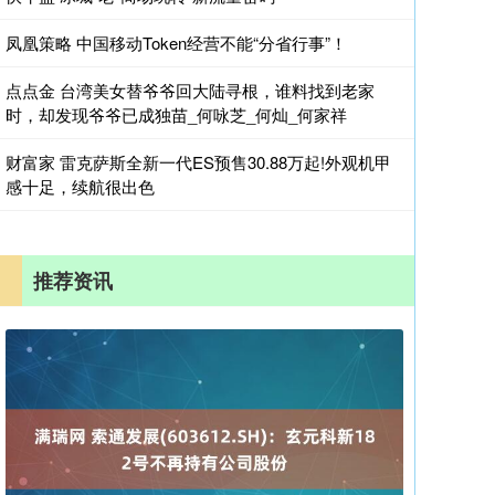
凤凰策略 中国移动Token经营不能“分省行事”！
点点金 台湾美女替爷爷回大陆寻根，谁料找到老家
时，却发现爷爷已成独苗_何咏芝_何灿_何家祥
财富家 雷克萨斯全新一代ES预售30.88万起!外观机甲
感十足，续航很出色
推荐资讯