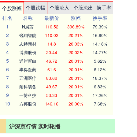
个股跌幅
个股流入
个股流出
换手率
个股涨幅
排名
名称
最新价
涨幅
换手率
1
N展芯
116.52
396.89%
79.39%
2
锐翔智能
110.02
20.21%
16.80%
3
志特新材
14.8
20.03%
14.18%
4
博腾股份
20.44
20.02%
14.77%
5
近岸蛋白
46.72
20.01%
5.62%
6
毕得医药
61.6
20.01%
6.12%
7
五洲医疗
83.62
20.01%
18.37%
8
耐科装备
49.67
20.01%
6.83%
9
一博科技
53.33
20.01%
17.26%
10
方邦股份
146.16
20.00%
7.68%
沪深京行情 实时轮播